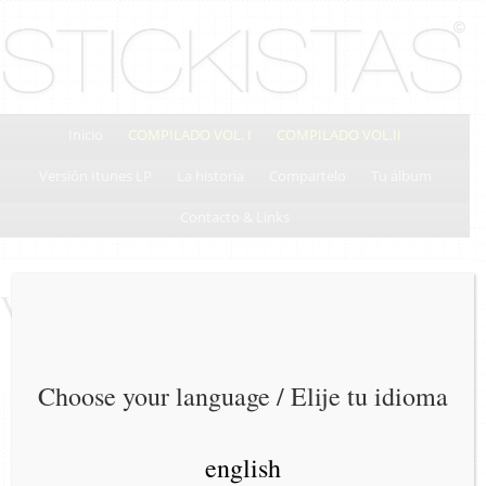
Inicio
COMPILADO VOL. I
COMPILADO VOL.II
Versión Itunes LP
La historia
Compartelo
Tu álbum
Contacto & Links
Vórtices
Choose your language / Elije tu idioma
english