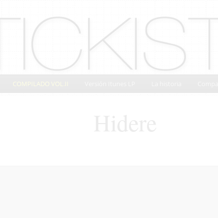
COMPILADO VOL.II
Versión Itunes LP
La historia
Compa
Hidere