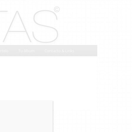
rtelo
Tu álbum
Contacto & Links