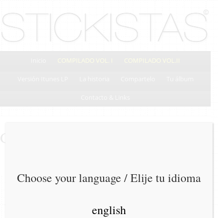
Inicio
COMPILADO VOL. I
COMPILADO VOL.II
Versión Itunes LP
La historia
Compartelo
Tu álbum
Contacto & Links
Grabado en el cerebro
Choose your language / Elije tu idioma
english