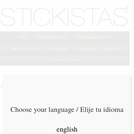
Inicio
COMPILADO VOL. I
COMPILADO VOL.II
Versión Itunes LP
La historia
Compartelo
Tu álbum
Contacto & Links
Alien Waltz
Choose your language / Elije tu idioma
english